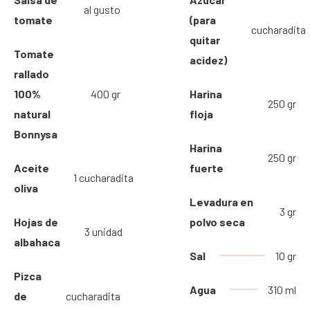
al gusto
tomate
(para
cucharadita
quitar
Tomate
acidez)
rallado
100%
400 gr
Harina
250 gr
natural
floja
Bonnysa
Harina
250 gr
Aceite
fuerte
1 cucharadita
oliva
Levadura en
3 gr
Hojas de
polvo seca
3 unidad
albahaca
Sal
10 gr
Pizca
Agua
310 ml
de
cucharadita