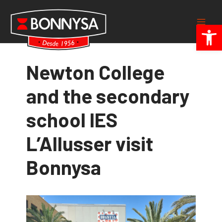
Skip
to
Open 
Main
content
Men
Newton College
and the secondary
school IES
L’Allusser visit
Bonnysa